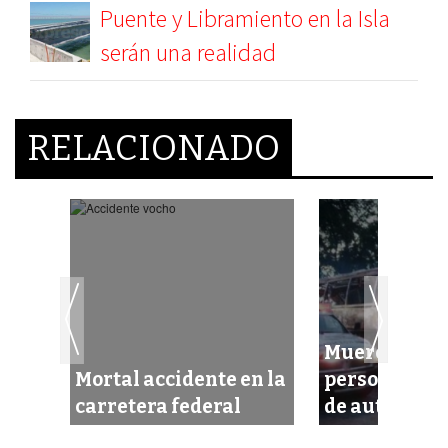
Puente y Libramiento en la Isla
serán una realidad
RELACIONADO
Mueren calci
4ta.
Mortal accidente en la
personas en 
Maya
carretera federal
de autobús