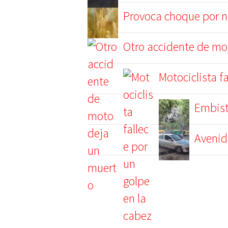
Provoca choque por no
Otro accidente de mo
Motociclista f
Embist
Avenid