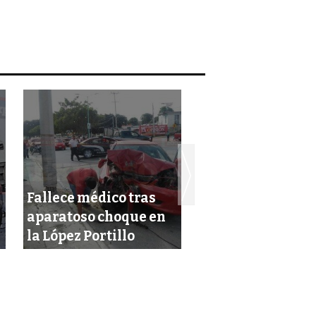
Fallece médico tras
Choque entre tax
aparatoso choque en
micro deja daños
la López Portillo
mil pesos