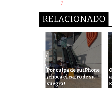
RELACIONADO
Por culpa de su iPhone
O
onductor ebrio
¡choca el carro de su
a
uye manglar
suegra!
E