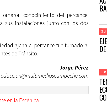
AC
BA
 tomaron conocimiento del percance,
 a sus instalaciones junto con los dos
Est
EJ
iedad ajena el percance fue turnado al
DE
entes de Tránsito.
Jorge Pérez
Est
redaccion@multimedioscampeche.com
TE
EC
CO
nte en la Escénica