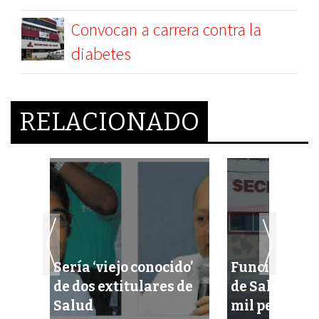
Convocan a carrera contra la
diabetes
RELACIONADO
Sería ‘viejo conocido’
Funcionario 
de dos extitulares de
de Salud gan
Salud
mil pesos!