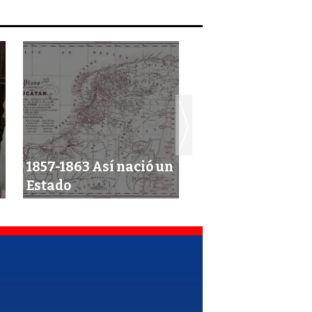
Sujeto decide
1857-1863 Así nació un
ahorcarse en árb
Estado
su domicilio