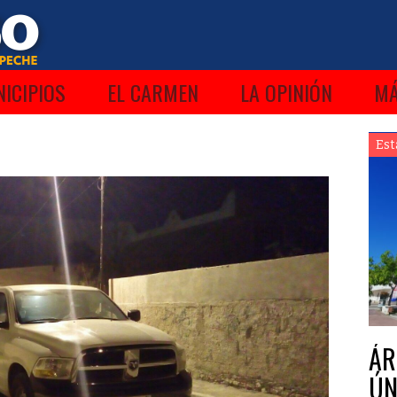
ICIPIOS
EL CARMEN
LA OPINIÓN
M
Est
ÁR
ÚN