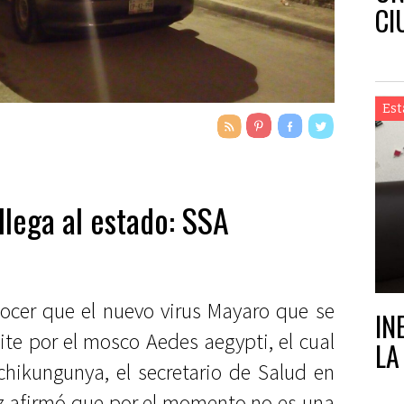
CI
Est
llega al estado: SSA
ocer que el nuevo virus Mayaro que se
IN
ite por el mosco Aedes aegypti, el cual
LA
chikungunya, el secretario de Salud en
z afirmó que por el momento no es una