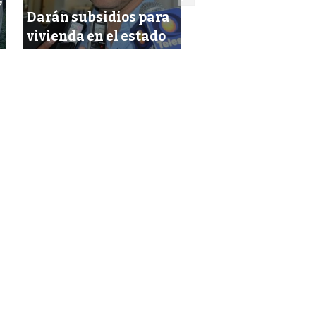
Darán subsidios para
podrán acceder 
vivienda en el estado
segundo crédito