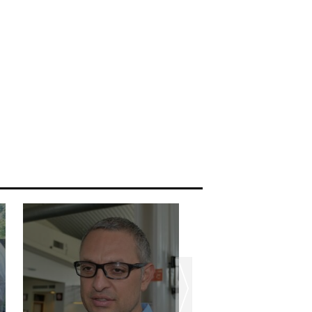
,
Derechohabient