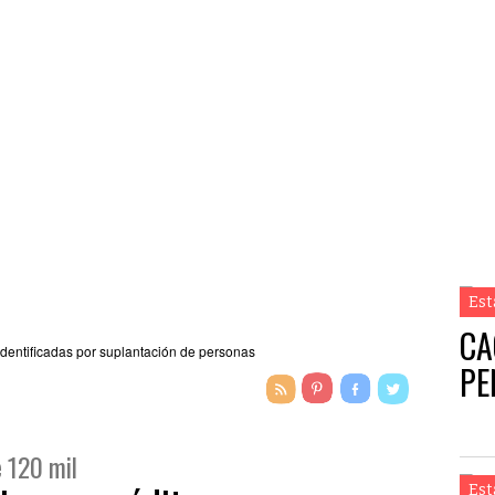
Est
CA
PE
e 120 mil
Est