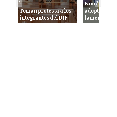
Familias sol
fe
Toman protesta a los
adoptar a be
integrantes del DIF
lamentan