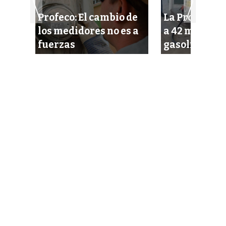
Profeco: El cambio de
La Profeco i
 de
los medidores no es a
a 42 mangue
fuerzas
gasolineras