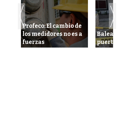
Profeco: El cambio de
mdp
los medidores no es a
Balean a hom
Fin
fuerzas
puerta de su