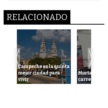
RELACIONADO
Campeche es la quinta
mejor ciudad para
Mortal accid
C
vivir
carretera fe