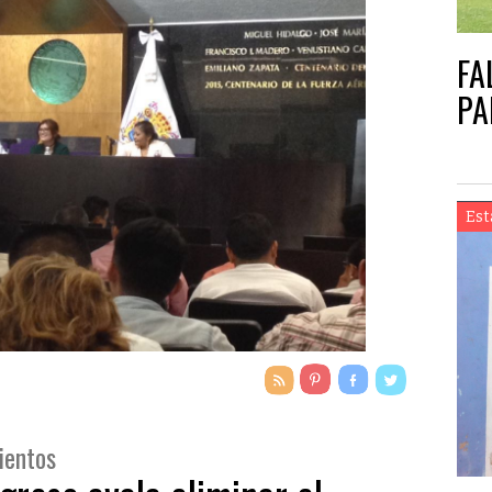
FA
PA
Est
mientos