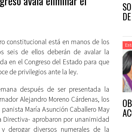
greso avala eliminar el
SO
DE
ero constitucional está en manos de los
Est
 seis de ellos deberán de avalar la
da en el Congreso del Estado para que
e de privilegios ante la ley.
emana después de ser presentada la
ernador Alejandro Moreno Cárdenas, los
OB
a panista María Asunción Caballero May
AC
la Directiva- aprobaron por unanimidad
 y derogar diversos numerales de la