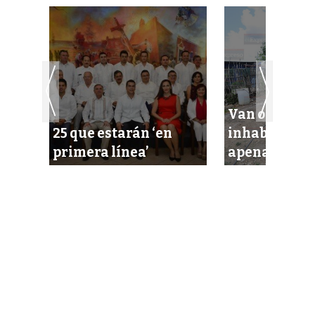
Van ocho
tra
25 que estarán ‘en
inhabilitado
PS
primera línea’
apenas cuat