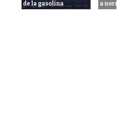
ión
de la gasolina
a normas