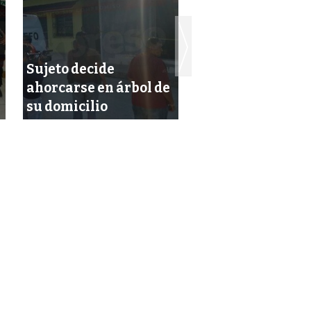
Sujeto decide
Aparece mujer s
ahorcarse en árbol de
inconsciente en 
su domicilio
carretera