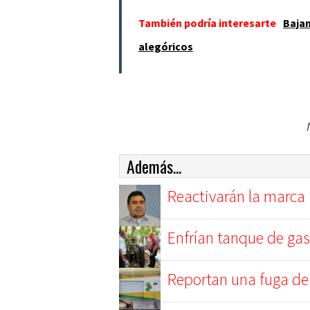
También podría interesarte
Bajan
alegóricos
Además...
Reactivarán la marca
Enfrían tanque de gas
Reportan una fuga de g