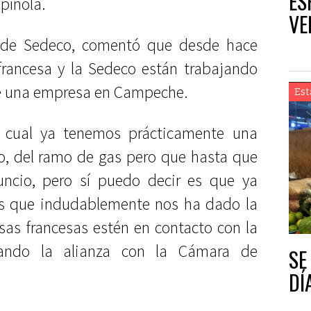
ES
pínola.
VE
ar de Sedeco, comentó que desde hace
francesa y la Sedeco están trabajando
 de una empresa en Campeche.
Est
cual ya tenemos prácticamente una
co, del ramo de gas pero que hasta que
ncio, pero sí puedo decir es que ya
es que indudablemente nos ha dado la
as francesas estén en contacto con la
cando la alianza con la Cámara de
SE
DÍ