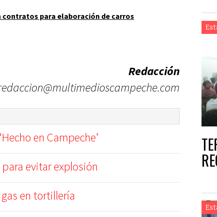
 contratos para elaboración de carros
Est
Redacción
redaccion@multimedioscampeche.com
 ‘Hecho en Campeche’
TE
RE
 para evitar explosión
as en tortillería
Est