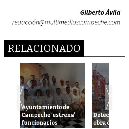
Gilberto Ávila
redacción@multimedioscampeche.com
RELACIONADO
Ayuntamiento de
e
Campeche ‘estrena’
Detectan fra
os
funcionarios
obra de la B