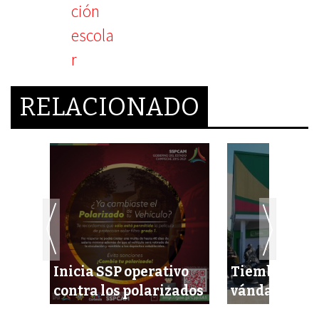
RELACIONADO
voz
Inicia SSP operativo
Tiemblan su
ilia
contra los polarizados
vándalos