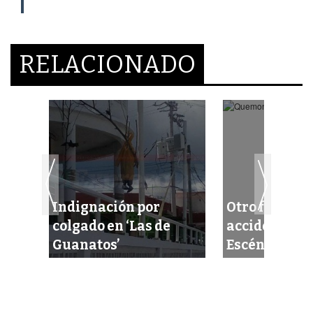
RELACIONADO
inta
Indignación por
Otro fortísi
colgado en ‘Las de
accidente en 
Guanatos’
Escénica