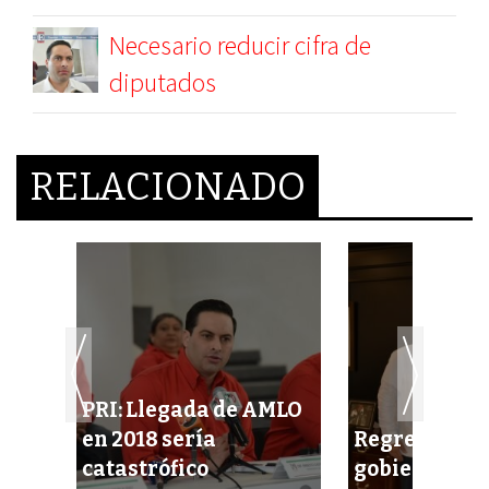
Necesario reducir cifra de
diputados
RELACIONADO
PRI: Llegada de AMLO
rán
en 2018 sería
Regresa Ozne
catastrófico
gobierno