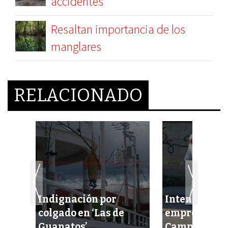
accidentes
Resaltan importancia de los
manglares
RELACIONADO
Indignación por
Intentan eje
cel
colgado en ‘Las de
empresario 
idas
Guanatos’
Campeche