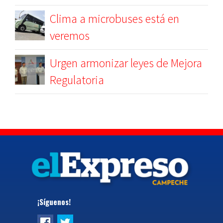
Clima a microbuses está en
veremos
Urgen armonizar leyes de Mejora
Regulatoria
¡Síguenos!