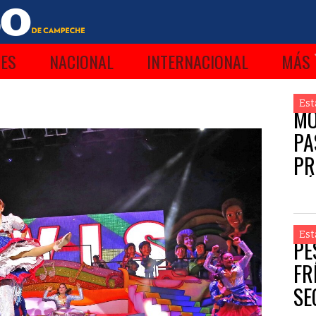
ES
NACIONAL
INTERNACIONAL
MÁS
Est
MO
PA
PR
CÁ
Est
PE
FR
SE