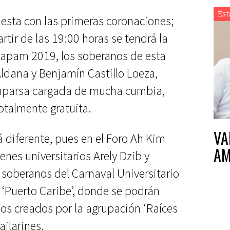
Est
fiesta con las primeras coronaciones;
rtir de las 19:00 horas se tendrá la
Inapam 2019, los soberanos de esta
ldana y Benjamín Castillo Loeza,
mparsa cargada de mucha cumbia,
otalmente gratuita.
VA
á diferente, pues en el Foro Ah Kim
AM
enes universitarios Arely Dzib y
soberanos del Carnaval Universitario
‘Puerto Caribe’, donde se podrán
ños creados por la agrupación ‘Raíces
ailarines.