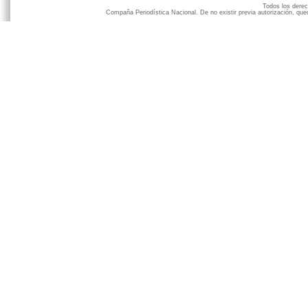
Todos los der
Compaña Periodística Nacional. De no existir previa autorización, qued