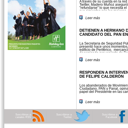
A través de su cuenta en la red
Twitter, Madero Muñoz aseguró
"refundarse" lo que necesita e
sus cimientos son los mejores.
Leer más
DETIENEN A HERMANO 
CANDIDATO DEL PAN EN
La Secretaría de Seguridad Pú
presentó hace unos momentos,
edificio de Periférico, mercanc
decomisada proveniente de Beli
Leer más
RESPONDEN A INTERVE
DE FELIPE CALDERÓN
Los abanderados de Movimien
Ciudadano, PAN y Panal, opina
papel del Presidente en las c
Leer más
Suscribirse a
Suscribirse a
Suscribirse a
canales RSS
Twitter
Facebook