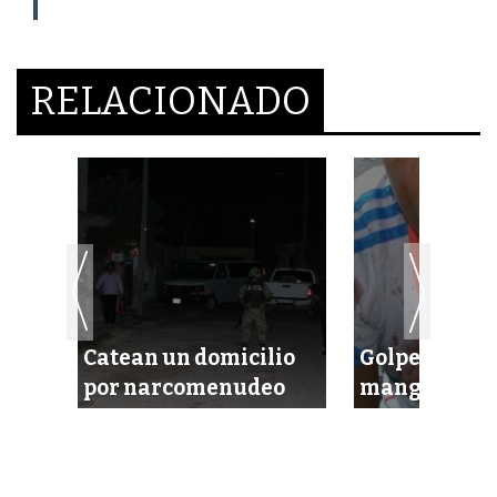
RELACIONADO
la a
a
Catean un domicilio
Golpea a su 
por narcomenudeo
mango de un