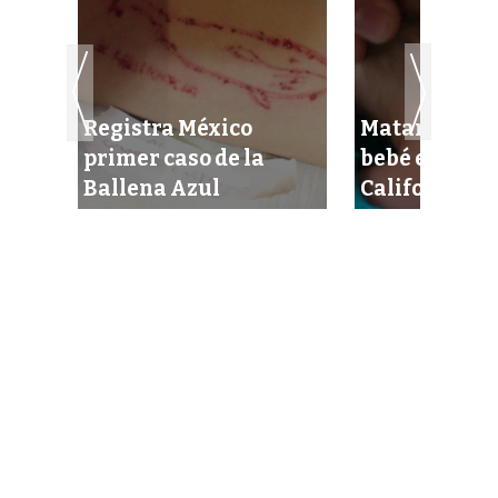
s, el
Registra México
Matan garra
primer caso de la
bebé en Baja
Ballena Azul
California