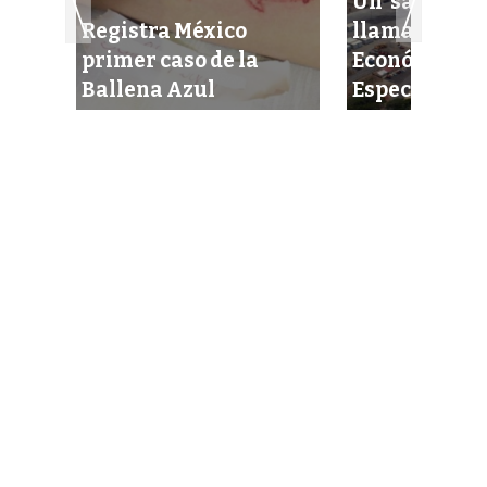
Un ‘salvavida
o
Registra México
llamado Zon
las
primer caso de la
Económicas
Ballena Azul
Especiales