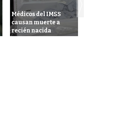
Médicos del IMSS
causan muerte a
Ven otra imposic
recién nacida
en gremio del I