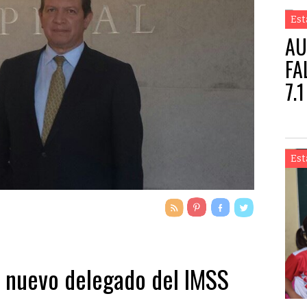
Est
AU
FA
7.1
Est
l nuevo delegado del IMSS