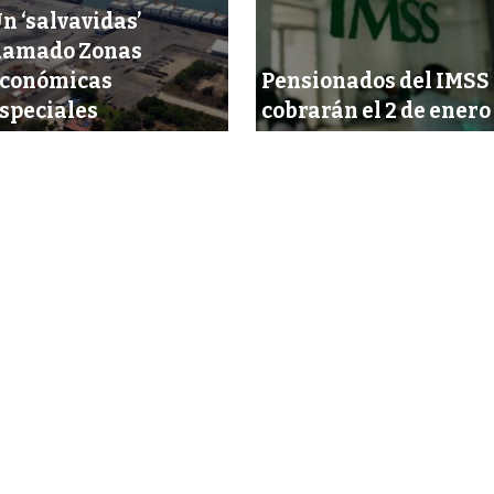
n ‘salvavidas’
lamado Zonas
conómicas
Pensionados del IMSS
speciales
cobrarán el 2 de enero