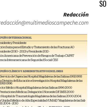
SO
Redacción
redacción@multimedioscampeche.com