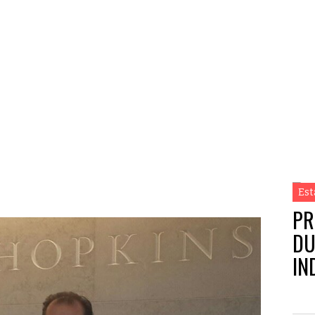
Est
PR
DU
IN