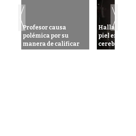
Profesor causa
Hallan cadáv
s
polémica por su
piel en la car
manera de calificar
cerebro