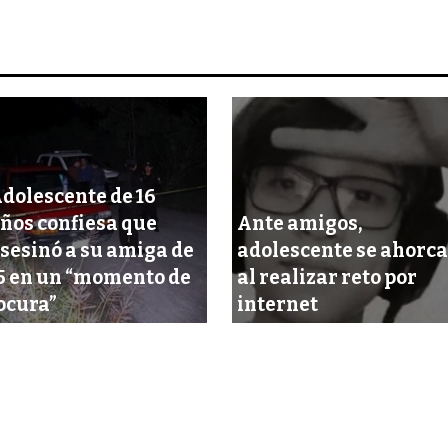
dolescente de 16
ños confiesa que
Ante amigos,
sesinó a su amiga de
adolescente se ahorca
5 en un “momento de
al realizar reto por
ocura”
internet