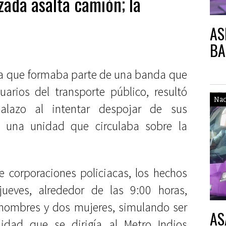
ada asalta camión; la
AS
BA
 que formaba parte de una banda que
arios del transporte público, resultó
Nac
balazo al intentar despojar de sus
n una unidad que circulaba sobre la
e corporaciones policiacas, los hechos
ueves, alrededor de las 9:00 horas,
 hombres y dos mujeres, simulando ser
AS
idad que se dirigía al Metro Indios