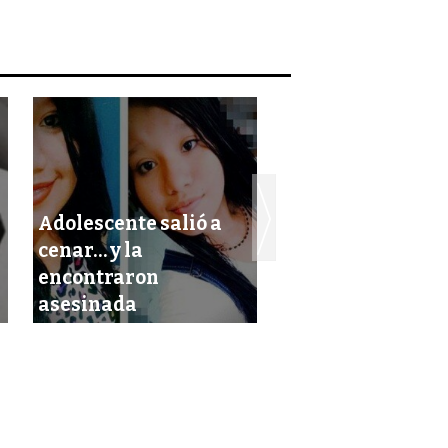
Adolescente salió a
cenar… y la
encontraron
Solicitan apoyo 
asesinada
buscar a adolesc