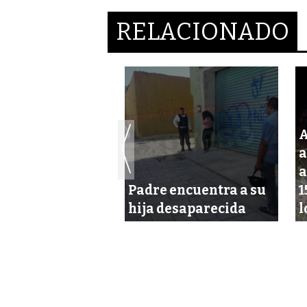
RELACIONADO
A
a
a
ura adolescente
Padre encuentra a su
1
casi en tragedia
hija desaparecida
l