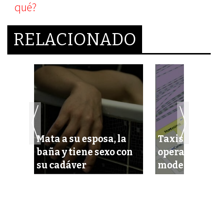
RELACIONADO
Mata a su esposa, la
Taxis de Ca
era
baña y tiene sexo con
operarían co
das
su cadáver
moderna ap