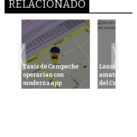
RELACIONADO
Taxis de Campeche
Lanzan satél
operarían con
amateur est
moderna app
del Conalep