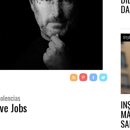
DA
Sty
dolencias
IN
ve Jobs
MÁ
SA