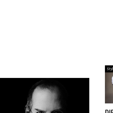
Sty
DI