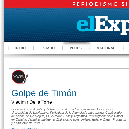
INICIO
ESTADO
VOCES
NACIONAL
Golpe de Timón
Vladimir De la Torre
Licenciado en Filosofía y Letras, y master en Comunicación Social por la
Universidad de La Habana. Periodista de la Agencia Prensa Latina. Colaborador
de diarios de Nicaragua, El Salvador, Chile y Argentina. Investigador para Unicef
en España, Jamaica, Inglaterra, Emiratos Árabes Unidos, Italia, y Qatar. Productor
y conductor de Telesur.