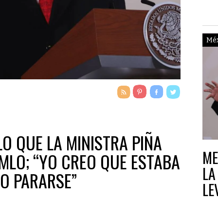
DE
A 
Mé
O QUE LA MINISTRA PIÑA
ME
AMLO; “YO CREO QUE ESTABA
LA
O PARARSE”
LE
CR