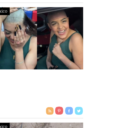
NO QUISO PARARSE”
xico
IRAL | MUJER SE QUEDA
LONA CON TAL DE
NARSE UN AUTO
xico