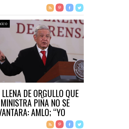
RECHO ANTE LA AMENAZA
LA DEMOCRACIA.
xico
 LLENA DE ORGULLO QUE
 MINISTRA PIÑA NO SE
VANTARA: AMLO; “YO
EO QUE ESTABA CANSADA