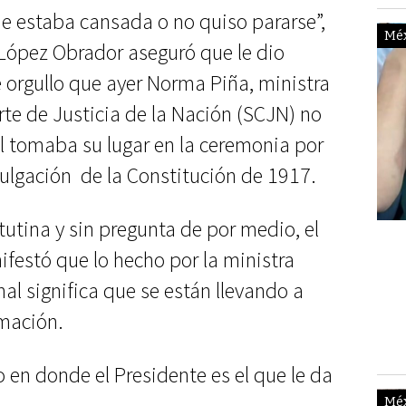
O 
ue estaba cansada o no quiso pararse”,
Mé
López Obrador aseguró que le dio
e orgullo que ayer Norma Piña, ministra
te de Justicia de la Nación (SCJN) no
l tomaba su lugar en la ceremonia por
mulgación de la Constitución de 1917.
utina y sin pregunta de por medio, el
#V
nifestó que lo hecho por la ministra
PE
al significa que se están llevando a
GA
mación.
 en donde el Presidente es el que le da
Mé