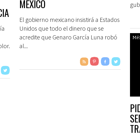
N
MÉXICO
gub
CIA
El gobierno mexicano insistirá a Estados
ía
Unidos que todo el dinero que se
acredite que Genaro García Luna robó
Mé
olor.
al...
PI
SE
TR
AS