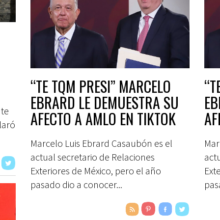
“TE TQM PRESI” MARCELO
“T
U
EBRARD LE DEMUESTRA SU
EB
nte
AFECTO A AMLO EN TIKTOK
AF
laró
Marcelo Luis Ebrard Casaubón es el
Mar
actual secretario de Relaciones
act
Exteriores de México, pero el año
Exte
pasado dio a conocer...
pas