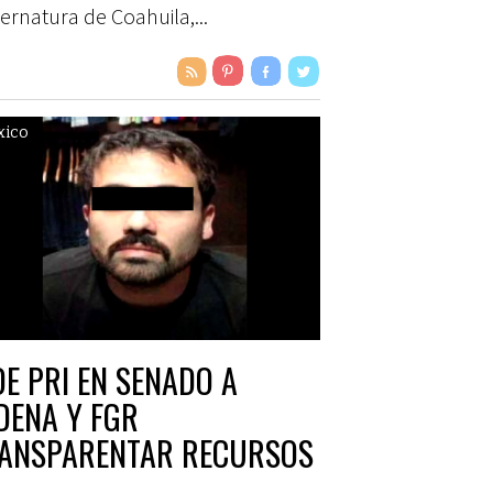
ernatura de Coahuila,...
xico
DE PRI EN SENADO A
DENA Y FGR
ANSPARENTAR RECURSOS
EGURADOS A OVIDIO