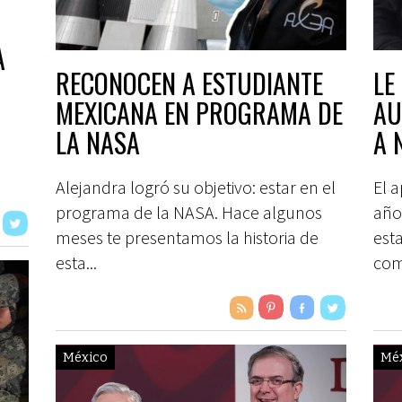
A
RECONOCEN A ESTUDIANTE
LE
MEXICANA EN PROGRAMA DE
AU
a
LA NASA
A 
EN
Alejandra logró su objetivo: estar en el
El a
programa de la NASA. Hace algunos
año
meses te presentamos la historia de
est
esta...
come
México
Mé