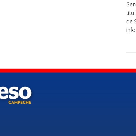
Sena
GU
titu
de 
info