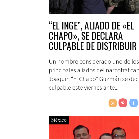
“EL INGE”, ALIADO DE «EL
CHAPO», SE DECLARA
CULPABLE DE DISTRIBUIR
COCAÍNA Y HEROÍNA EN E
Un hombre considerado uno de los
principales aliados del narcotrafica
Joaquín “El Chapo” Guzmán se dec
culpable este viernes ante...
México