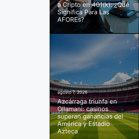
a Cripto en 401(k): ¿Qué
Significa Para Las
AFOREs?
agosto 7, 2026
Azcárraga triunfa en
Ollamani: casinos
superan ganancias del
América y Estadio
Azteca