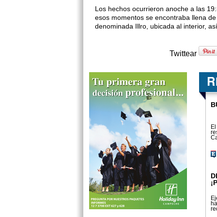
Los hechos ocurrieron anoche a las 19:3
esos momentos se encontraba llena de ni
denomina­da Illro, ubicada al interior, a
Twittear
B
El
re
Ca
D
¡
Ej
ha
re