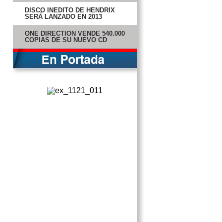
DISCO INÉDITO DE HENDRIX
SERÁ LANZADO EN 2013
ONE DIRECTION VENDE 540.000
COPIAS DE SU NUEVO CD
PRI PROMUEVE COMISIÓN
ANTICORRUPCIÓN
FCH PROMUEVE DE GRADO A
CORONEL CERCANO A PEÑA
PRD DEFINE POSICIÓN ANTE
TOMA DE PROTESTA DE EPN
ISRAEL ACUERDA ALTO EL
FUEGO CON HAMAS
MUESTRA EXPLORA IMPACTO
SOCIAL DE VARGAS DULCHÉ
IFE HARÁ ENCUESTA POR
NUEVA CREDENCIAL
CRECE USO DE TARJETAS
DURANTE “EL BUEN FIN”
DESIGNAN A MARTÍ BATRES