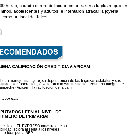
0 horas, cuando cuatro delin­cuentes entraron a la plaza, que en
ños, adolescentes y adultos, e in­tentaron atracar la joyería
sí como un local de Telcel.
UENA CALIFICACIÓN CREDITICIA A APICAM
 buen manejo financiero, su dependencia de las finanzas estatales y sus
sultados de operación, le valieron a la Administración Portuaria Integral de
mpeche (Apicam), la ratificación de la califi...
Leer más
IPUTADOS LEEN AL NIVEL DE
PRIMERO DE PRIMARIA!
ercicio de EL EXPRESO muestra que su
bilidad lectora ni llega a los niveles
queridos por la SEP.