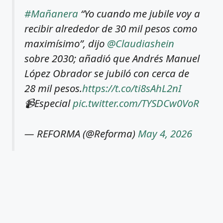
#Mañanera
“Yo cuando me jubile voy a
recibir alrededor de 30 mil pesos como
maximísimo”, dijo
@Claudiashein
sobre 2030; añadió que Andrés Manuel
López Obrador se jubiló con cerca de
28 mil pesos.
https://t.co/ti8sAhL2nI
📹Especial
pic.twitter.com/TYSDCw0VoR
— REFORMA (@Reforma)
May 4, 2026