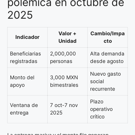
polémica en octubre de
2025
Valor +
Cambio/Impa
Indicador
Unidad
cto
Beneficiarias
2,000,000
Alta demanda
registradas
personas
desde agosto
Nuevo gasto
Monto del
3,000 MXN
social
apoyo
bimestrales
recurrente
Plazo
Ventana de
7 oct-7 nov
operativo
entrega
2025
crítico
La entrega masiva y el monto fijo generan