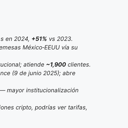
s en 2024,
+51%
vs 2023.
remesas México‑EEUU vía su
tucional; atiende
~1,900
clientes.
ce (9 de junio 2025); abre
— mayor institucionalización
ones cripto, podrías ver tarifas,