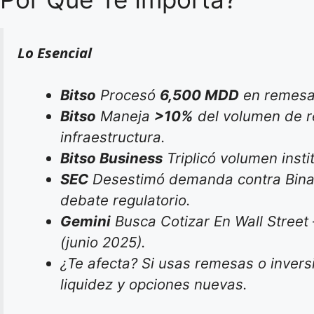
Lo Esencial
Bitso
Procesó
6,500 MDD
en remesa
Bitso
Maneja
>10%
del volumen de 
infraestructura.
Bitso Business
Triplicó volumen insti
SEC
Desestimó demanda contra Binan
debate regulatorio.
Gemini
Busca Cotizar En Wall Street 
(junio 2025).
¿Te afecta? Si usas remesas o inversi
liquidez y opciones nuevas.