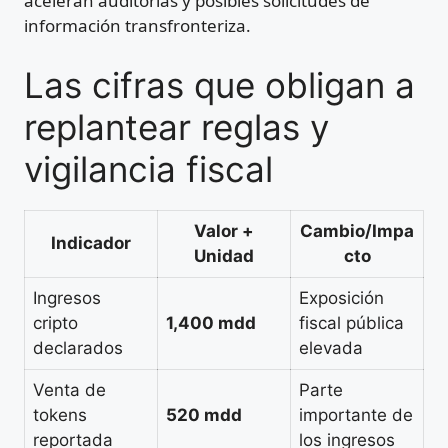
aceleran auditorías y posibles solicitudes de
información transfronteriza.
Las cifras que obligan a
replantear reglas y
vigilancia fiscal
Valor +
Cambio/Impa
Indicador
Unidad
cto
Ingresos
Exposición
cripto
1,400 mdd
fiscal pública
declarados
elevada
Venta de
Parte
tokens
520 mdd
importante de
reportada
los ingresos