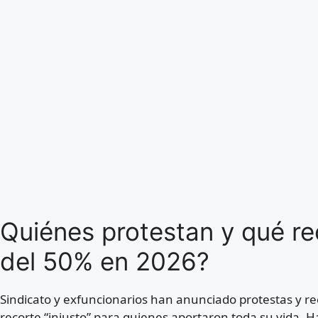
Quiénes protestan y qué re
del 50% en 2026?
Sindicato y exfuncionarios han anunciado protestas y recu
recorte “injusto” para quienes aportaron toda su vida. H