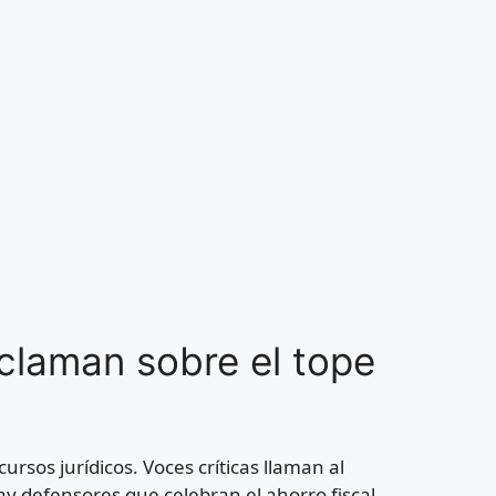
claman sobre el tope
rsos jurídicos. Voces críticas llaman al
ay defensores que celebran el ahorro fiscal.