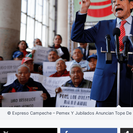
© Expreso Campeche – Pemex Y Jubilados Anuncian Tope De 1