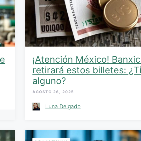
te
¡Atención México! Banxi
retirará estos billetes: ¿
alguno?
AGOSTO 26, 2025
Luna Delgado