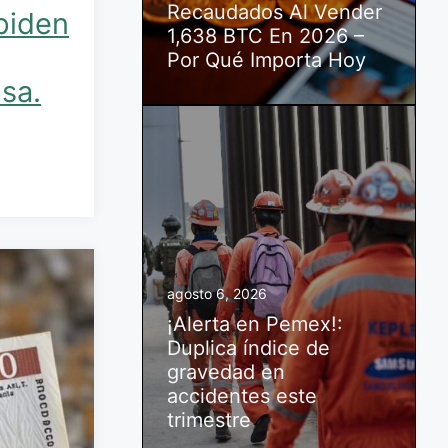
Recaudados Al Vender
 piden
1,638 BTC En 2026 –
Por Qué Importa Hoy
nsa.
agosto 6, 2026
¡Alerta en Pemex!:
Duplica índice de
gravedad en
accidentes este
trimestre