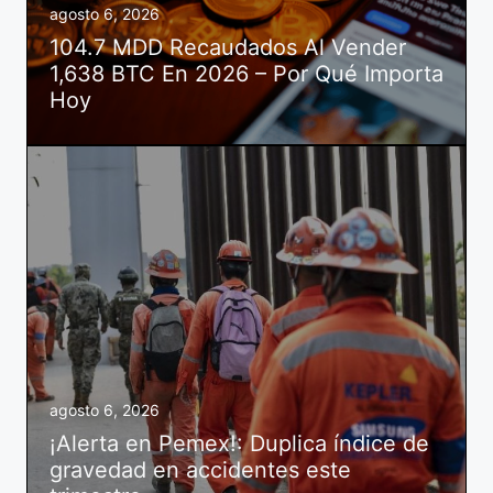
agosto 6, 2026
104.7 MDD Recaudados Al Vender
1,638 BTC En 2026 – Por Qué Importa
Hoy
agosto 6, 2026
¡Alerta en Pemex!: Duplica índice de
gravedad en accidentes este