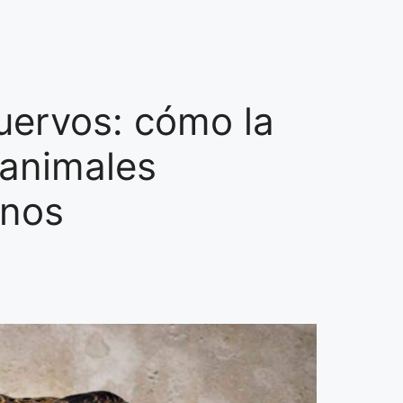
cuervos: cómo la
 animales
anos