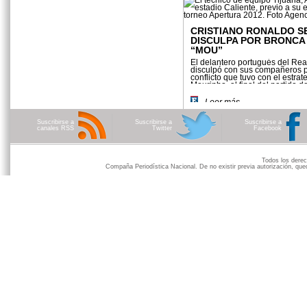
CRISTIANO RONALDO S
DISCULPA POR BRONCA
“MOU”
El delantero portugués del Rea
disculpó con sus compañeros p
conflicto que tuvo con el estrat
Mourinho, al final del partido d
Rey ante Valencia.
Leer más
Suscribirse a
Suscribirse a
Suscribirse a
canales RSS
Twitter
Facebook
Todos los der
Compaña Periodística Nacional. De no existir previa autorización, qued