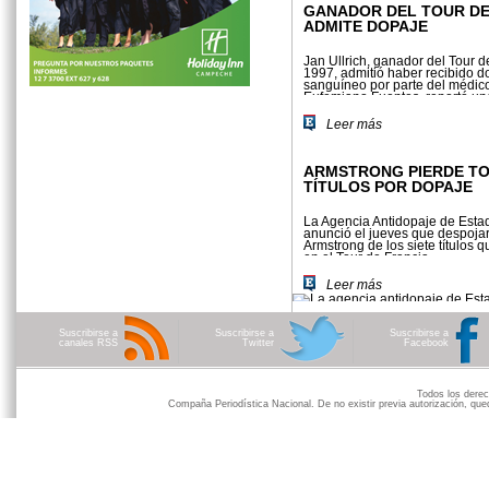
GANADOR DEL TOUR DE
ADMITE DOPAJE
Jan Ullrich, ganador del Tour d
1997, admitió haber recibido d
sanguíneo por parte del médic
Eufemiano Fuentes, reportó una
alemana
Leer más
ARMSTRONG PIERDE T
TÍTULOS POR DOPAJE
La Agencia Antidopaje de Esta
anunció el jueves que despoja
Armstrong de los siete títulos 
en el Tour de Francia.
Leer más
Suscribirse a
Suscribirse a
Suscribirse a
canales RSS
Twitter
Facebook
Todos los der
Compaña Periodística Nacional. De no existir previa autorización, qued