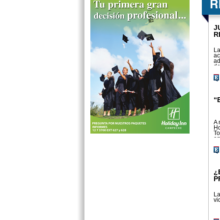
J
R
La
ac
ad
de
“
A 
Ho
To
en
¿
P
La
vi