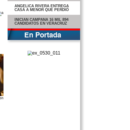
ANGÉLICA RIVERA ENTREGA
CASA A MENOR QUE PERDIÓ
OJOS
INICIAN CAMPAÑA 16 MIL 894
CANDIDATOS EN VERACRUZ
BUQUE DEL SIGLO XVI ES
AHORA NUEVO MUSEO
FINALIZA AUDIENCIA EN
TABASCO; NO ACUDE GRANIER
LOS PELIGROS DE USAR ROPA
APRETADA
BEYONCÉ DEFIENDE SU FIGURA
DEL RETOQUE DIGITAL
GAGA, BICHIR Y VERGARA, EN
TRÁILER DE “MACHETE KILLS”
HARÁN PARODIA PORNO DE LAS
KARDASHIAN
ELÍAS HERNÁNDEZ, DE TIGRE A
LEÓN
SUBASTAN RETRATO DE