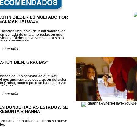
USTIN BIEBER ES MULTADO POR
EALIZAR TATUAJE
 sanción impuesta (de 2 mil dólares) es
ompañada de una amonestación que
vierte a Bieber no volver a tatuar sin la
bida autorización
Leer más
ESTOY BIEN, GRACIAS”
menos de una semana de que Kati
lmes anunciara su separación del actor
m Cruise, poco a poco se ha dejado ver
 público.
Leer más
EN DÓNDE HABÍAS ESTADO?, SE
REGUNTA RIHANNA
 cantante de barbados estrenó su nuevo
deo