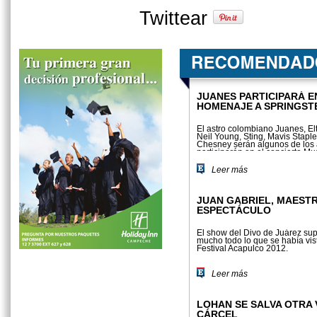
Twittear
JUANES PARTICIPARÁ E
HOMENAJE A SPRINGST
El astro colombiano Juanes, El
Neil Young, Sting, Mavis Stapl
Chesney serán algunos de los a
participarán en el concierto Mu
Leer más
JUAN GABRIEL, MAEST
ESPECTÁCULO
El show del Divo de Juárez su
mucho todo lo que se había vis
Festival Acapulco 2012.
Leer más
LOHAN SE SALVA OTRA 
CÁRCEL