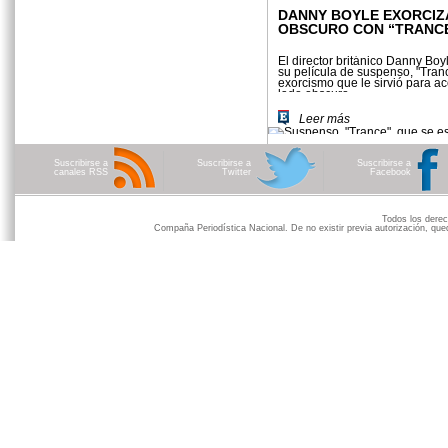
DANNY BOYLE EXORCIZ
OBSCURO CON “TRANC
El director británico Danny Boy
su película de suspenso, "Tranc
exorcismo que le sirvió para a
lado obscuro
Leer más
Suscribirse a
Suscribirse a
Suscribirse a
canales RSS
Twitter
Facebook
Todos los der
Compaña Periodística Nacional. De no existir previa autorización, qued