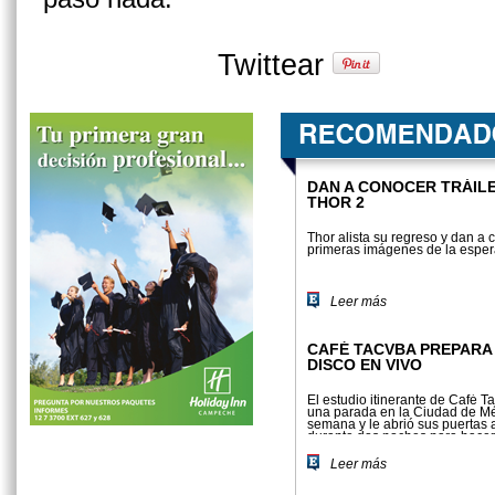
Twittear
DAN A CONOCER TRÁIL
THOR 2
Thor alista su regreso y dan a 
primeras imágenes de la esper
Leer más
CAFÉ TACVBA PREPARA
DISCO EN VIVO
El estudio itinerante de Café T
una parada en la Ciudad de Mé
semana y le abrió sus puertas a
durante dos noches para hacerl
la grabación del nuevo álbum q
Leer más