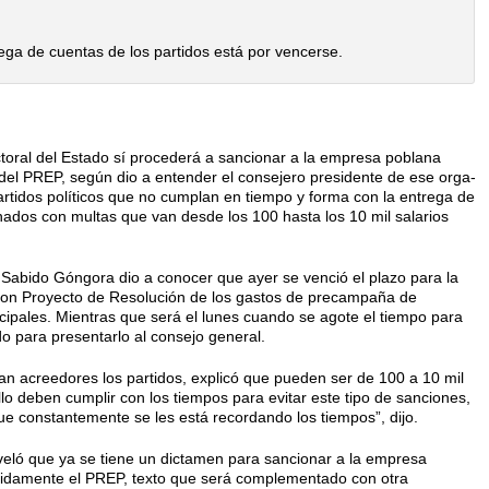
rega de cuentas de los partidos está por vencerse.
ectoral del Estado sí procede­rá a sancionar a la empresa poblana
as del PREP, según dio a entender el consejero presidente de ese orga­
artidos políticos que no cumplan en tiempo y forma con la entrega de
nados con multas que van desde los 100 hasta los 10 mil salarios
abido Góngora dio a cono­cer que ayer se venció el plazo para la
 con Proyecto de Resolución de los gastos de precampaña de
cipales. Mientras que será el lunes cuando se agote el tiempo para
o para pre­sentarlo al consejo general.
n acreedores los partidos, expli­có que pueden ser de 100 a 10 mil
llo deben cumplir con los tiempos para evitar este tipo de sanciones,
e constantemente se les está recordan­do los tiempos”, dijo.
eveló que ya se tiene un dic­tamen para sancionar a la empresa
llidamente el PREP, texto que será complementado con otra