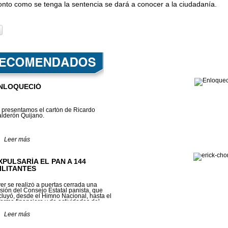
ronto como se tenga la sentencia se dará a conocer a la ciudadanía.
NLOQUECIÓ
 presentamos el cartón de Ricardo
lderón Quijano.
Leer más
XPULSARÍA EL PAN A 144
ILITANTES
er se realizó a puertas cerrada una
sión del Consejo Estatal panista, que
cluyó, desde el Himno Nacional, hasta el
forme financiero y de actividades del
tual presidente, Erick Chong González...
Leer más