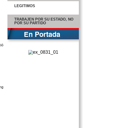
LEGÍTIMOS
TRABAJEN POR SU ESTADO, NO
POR SU PARTIDO
QUERIDO CONGRESISTA
ISABEL II IMPLORA A KATE QUE
AYUDE AL PRÍNCIPE ENRIQUE
CONVOCAN A SIETE OLÍMPICOS
PARA DUELO ANTE COSTA RICA
PARTIDOS EN EL SENADO Y LA
CÁMARA PACTAN CONTRA
PARÁLISIS LEGISLATIVA
GIO DOS SANTOS FICHA CON EL
MALLORCA
AMLO RECHAZA FALLO DEL
TRIBUNAL
COLDWELL LLAMA A RESPETAR
Y ACATAR EL FALLO
MEJORA CAMPECHE EN