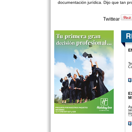
documen­tación jurídica. Dijo que tan p
Twittear
E
Te
Ca
E
M
Ay
se
in
in
ac