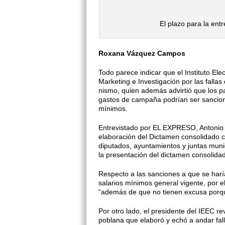
El plazo para la ent
Roxana Vázquez Campos
Todo parece indicar que el Institu­to El
Marketing e Investigación por las fa­ll
nismo, quien además advirtió que los p
gas­tos de campaña podrían ser sancio­
mínimos.
Entrevistado por EL EXPRESO, Antonio S
elaboración del Dictamen consolida­do
diputados, ayuntamientos y juntas muni
la presentación del dictamen consolidad
Respecto a las sanciones a que se haría
sala­rios mínimos general vigente, por e
“ade­más de que no tienen excusa porqu
Por otro lado, el presidente del IEEC r
poblana que elaboró y echó a andar fa